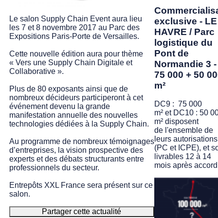
Commercialis
Le salon Supply Chain Event aura lieu
exclusive - LE
les 7 et 8 novembre 2017 au Parc des
HAVRE / Parc
Expositions Paris-Porte de Versailles.
logistique du
Pont de
Cette nouvelle édition aura pour thème
« Vers une Supply Chain Digitale et
Normandie 3 -
Collaborative ».
75 000 + 50 0
m²
Plus de 80 exposants ainsi que de
nombreux décideurs participeront à cet
DC9 : 75 000
événement devenu la grande
m² et DC10 : 50 0
manifestation annuelle des nouvelles
m² disposent
technologies dédiées à la Supply Chain.
de l'ensemble de
leurs autorisations
Au programme de nombreux témoignages
(PC et ICPE), et s
d’entreprises, la vision prospective des
livrables 12 à 14
experts et des débats structurants entre
mois après accord
professionnels du secteur.
Entrepôts XXL France sera présent sur ce
salon.
Partager cette actualité