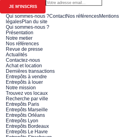
JE M'INSCRIS
Qui sommes-nous ?
Contact
Nos références
Mentions
légales
Plan du site
Qui sommes-nous ?
Présentation
Notre metier
Nos références
Revue de presse
Actualités
Contactez-nous
Achat et location
Dernières transactions
Entrepôts à vendre
Entrepôts à louer
Notre mission
Trouvez vos locaux
Recherche par ville
Entrepôts Paris
Entrepôts Marseille
Entrepôts Orléans
Entrepôts Lyon
Entrepôts Bordeaux
Entrepôts Le Havre