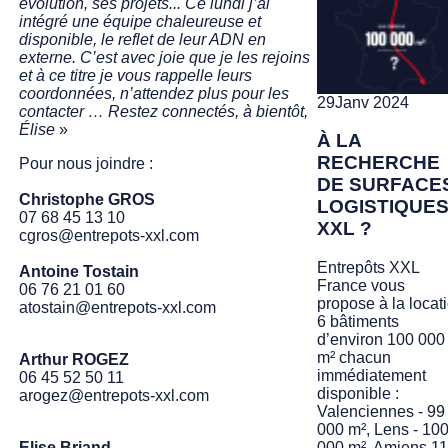
évolution, ses projets... Ce lundi j’ai
intégré une équipe chaleureuse et
disponible, le reflet de leur ADN en
externe. C’est avec joie que je les rejoins
et à ce titre je vous rappelle leurs
coordonnées, n’attendez plus pour les
29
Janv 2024
contacter … Restez connectés, à bientôt,
Élise
»
À LA
RECHERCHE
Pour nous joindre :
DE SURFACE
Christophe GROS
LOGISTIQUE
07 68 45 13 10
XXL ?
cgros@entrepots-xxl.com
Entrepôts XXL
Antoine Tostain
France vous
06 76 21 01 60
propose à la locat
atostain@entrepots-xxl.com
6 bâtiments
d’environ 100 000
m² chacun
Arthur ROGEZ
immédiatement
06 45 52 50 11
disponible :
arogez@entrepots-xxl.com
Valenciennes - 99
000 m², Lens - 10
000 m², Amiens 1
Elise Briand