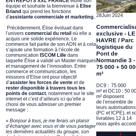
ENTREPÔTS XXL FRANCE
étoffe son
équipe et souhaite la bienvenue à
Elise
Briand
qui prend les fonctions
28
Juin 2024
d'
assistante commerciale et marketing.
Commercialis
Précédemment, Élise évoluait dans
exclusive - LE
l'univers
commercial du retail
où elle a
acquis une solide expérience. Le
HAVRE / Parc
commerce fait partie de son ADN et à cela
logistique du
s’ajoute une formation à l’école de
Pont de
communication
ISCOM Lille
dans
Normandie 3 -
laquelle Élise a validé un Master marques
et management de l’innovation. Entre
75 000 + 50 0
commerce et communication, les
m²
missions d’Elise ont pour objectif
d’
assister les forces de vente
et de
DC9 : 75 000
rester disponible à travers tous les
m² et DC10 : 50 0
points de contact
, notamment sur le site
m² disposent
internet et c’est d’ailleurs ici qu’elle a
de l'ensemble de
choisi de vous adresser un premier
leurs autorisations
message :
(PC et ICPE), et s
livrables 12 à 14
«
Bonjour à tous, je me ferais un plaisir
mois après accord
d’échanger avec vous et de vous partager
les dernières actualités du groupe, son