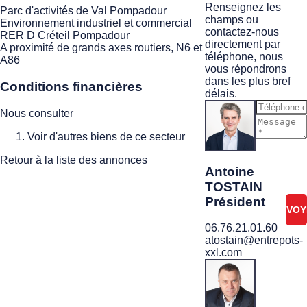
Renseignez les
Parc d'activités de Val Pompadour
champs ou
Environnement industriel et commercial
contactez-nous
RER D Créteil Pompadour
directement par
A proximité de grands axes routiers, N6 et
téléphone, nous
A86
vous répondrons
dans les plus bref
Conditions financières
délais.
Nous consulter
Voir d'autres biens de ce secteur
Je ne
suis
Retour à la liste des annonces
pas
Antoine
un
TOSTAIN
robot
Président
06.76.21.01.60
atostain@entrepots-
xxl.com