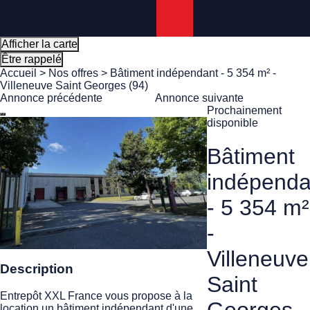
Panneau de gestion des cookies
Afficher la carte
Être rappelé
Accueil
>
Nos offres
> Bâtiment indépendant - 5 354 m² -
Villeneuve Saint Georges (94)
Annonce précédente
Annonce suivante
Prochainement
disponible
Bâtiment
indépenda
- 5 354 m²
-
Villeneuve
Description
Saint
Entrepôt XXL France vous propose à la
location un bâtiment indépendant d'une