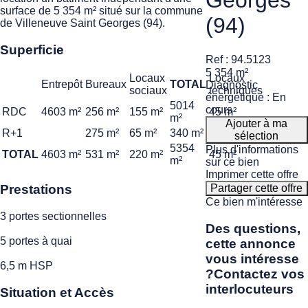
Georges
surface de 5 354 m² situé sur la commune
(94)
de Villeneuve Saint Georges (94).
Superficie
Ref : 94.5123
5 354 m²
Locaux
Locaux
Entrepôt
Bureaux
TOTAL
Diagnostic
sociaux
techniques
énergétique : En
5014
cours
RDC
4603 m²
256 m²
155 m²
45 m²
m²
Ajouter à ma
R+1
275 m²
65 m²
340 m²
sélection
5354
Plus d'informations
TOTAL
4603 m²
531 m²
220 m²
45 m²
m²
sur ce bien
Imprimer cette offre
Partager cette offre
Prestations
Ce bien m'intéresse
3 portes sectionnelles
Des questions,
5 portes à quai
cette annonce
vous intéresse
6,5 m HSP
?
Contactez vos
interlocuteurs
Situation et Accès