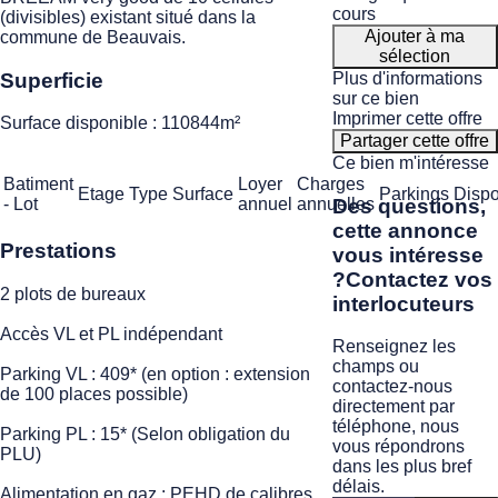
cours
(divisibles) existant situé dans la
Ajouter à ma
commune de Beauvais.
sélection
Superficie
Plus d'informations
sur ce bien
Imprimer cette offre
Surface disponible : 110844m²
Partager cette offre
Ce bien m'intéresse
Batiment
Loyer
Charges
Etage
Type
Surface
Parkings
Dispo
Des questions,
- Lot
annuel
annuelles
cette annonce
Prestations
vous intéresse
?
Contactez vos
2 plots de bureaux
interlocuteurs
Accès VL et PL indépendant
Renseignez les
champs ou
Parking VL : 409* (en option : extension
contactez-nous
de 100 places possible)
directement par
téléphone, nous
Parking PL : 15* (Selon obligation du
vous répondrons
PLU)
dans les plus bref
délais.
Alimentation en gaz : PEHD de calibres