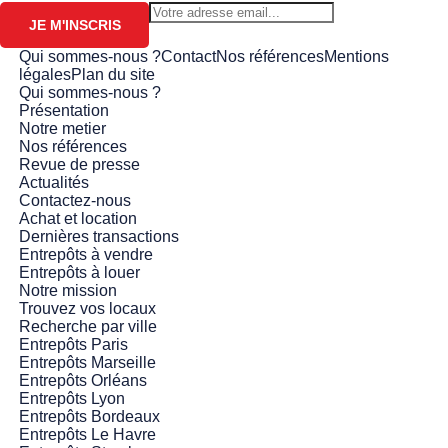
JE M'INSCRIS
Qui sommes-nous ?
Contact
Nos références
Mentions
légales
Plan du site
Qui sommes-nous ?
Présentation
Notre metier
Nos références
Revue de presse
Actualités
Contactez-nous
Achat et location
Dernières transactions
Entrepôts à vendre
Entrepôts à louer
Notre mission
Trouvez vos locaux
Recherche par ville
Entrepôts Paris
Entrepôts Marseille
Entrepôts Orléans
Entrepôts Lyon
Entrepôts Bordeaux
Entrepôts Le Havre