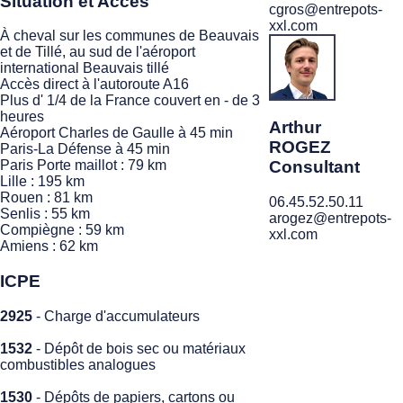
Situation et Accès
cgros@entrepots-
xxl.com
À cheval sur les communes de Beauvais
et de Tillé, au sud de l'aéroport
international Beauvais tillé
Accès direct à l'autoroute A16
Plus d' 1/4 de la France couvert en - de 3
heures
Arthur
Aéroport Charles de Gaulle à 45 min
ROGEZ
Paris-La Défense à 45 min
Consultant
Paris Porte maillot : 79 km
Lille : 195 km
Rouen : 81 km
06.45.52.50.11
Senlis : 55 km
arogez@entrepots-
Compiègne : 59 km
xxl.com
Amiens : 62 km
ICPE
2925
- Charge d'accumulateurs
1532
- Dépôt de bois sec ou matériaux
combustibles analogues
1530
- Dépôts de papiers, cartons ou