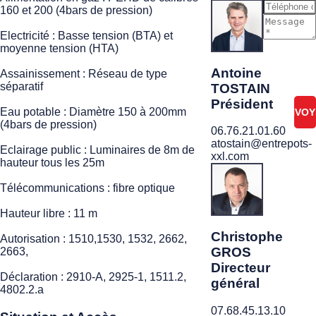
160 et 200 (4bars de pression)
Electricité : Basse tension (BTA) et
Je ne
moyenne tension (HTA)
suis
pas
Antoine
Assainissement : Réseau de type
un
séparatif
TOSTAIN
robot
Président
Eau potable : Diamètre 150 à 200mm
(4bars de pression)
06.76.21.01.60
atostain@entrepots-
Eclairage public : Luminaires de 8m de
xxl.com
hauteur tous les 25m
Télécommunications : fibre optique
Hauteur libre : 11 m
Christophe
Autorisation : 1510,1530, 1532, 2662,
GROS
2663,
Directeur
Déclaration : 2910-A, 2925-1, 1511.2,
général
4802.2.a
07.68.45.13.10