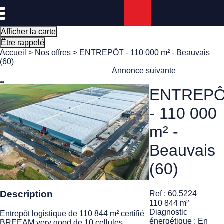
Panneau de gestion des cookies
Afficher la carte
Être rappelé
Accueil
>
Nos offres
> ENTREPÔT - 110 000 m² - Beauvais
(60)
Annonce suivante
ENTREP
- 110 000
m² -
Beauvais
(60)
Description
Ref : 60.5224
110 844 m²
Diagnostic
Entrepôt logistique de 110 844 m² certifié
énergétique : En
BREEAM very good de 10 cellules