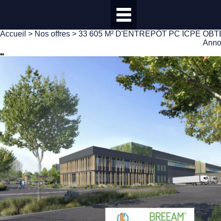
Accueil
>
Nos offres
> 33 605 M² D'ENTREPÔT PC ICPE OB
Anno