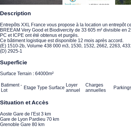
Description
Entrepôts XXL France vous propose à la location un entrepôt cer
BREEAM Very Good et Biodivercity de 33 605 m² divisible en 2 
PC et ICPE ont été obtenus et purgés.
Ce bâtiment logistique est disponible 12 mois après accord.
(E) 1510-2b, Volume 438 000 m3, 1530, 1532, 2662, 2263, 433
(D) 2925-1
Superficie
Surface Terrain : 64000m²
Batiment -
Loyer
Charges
Etage
Type
Surface
Parking
Lot
annuel
annuelles
Situation et Accès
Aoste Gare de l'Est 3 km
Gare de Lyon Pardieu 70 km
Grenoble Gare 80 km