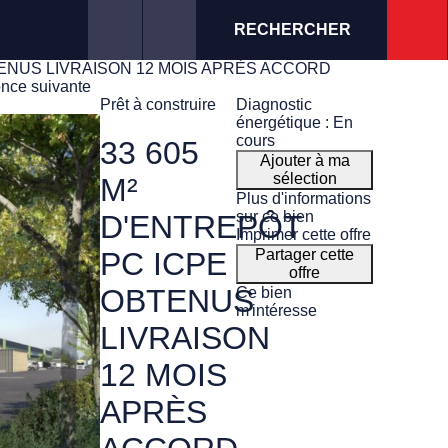
RECHERCHER
TENUS LIVRAISON 12 MOIS APRÈS ACCORD
nce suivante
Prêt à construire
Diagnostic
énergétique : En
cours
33 605
Ajouter à ma
sélection
M²
Plus d'informations
sur ce bien
D'ENTREPÔT
Imprimer cette offre
Partager cette
PC ICPE
offre
OBTENUS
Ce bien
m'intéresse
LIVRAISON
12 MOIS
APRÈS