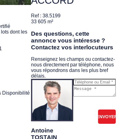
ACCORD
Ref : 38.5199
33 605 m²
tifié
lots dont les
Des questions, cette
annonce vous intéresse ?
Contactez vos interlocuteurs
1
Renseignez les champs ou contactez-
nous directement par téléphone, nous
vous répondrons dans les plus bref
délais.
s
Disponibilité
Je ne suis pas
un robot
Antoine
TOSTAIN