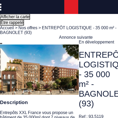
Panneau de gestion des cookies
Afficher la carte
Être rappelé
Accueil
>
Nos offres
> ENTREPÔT LOGISTIQUE - 35 000 m² -
BAGNOLET (93)
Annonce suivante
En développement
ENTREP
LOGISTI
- 35 000
m² -
BAGNOL
(93)
Description
Entrepôts XXL France vous propose un
Ref : 93.5119
bâtiment de 35 000m² dont 7 niveaux de