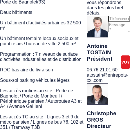
Porte de Bagnolet(93)
vous répondrons
dans les plus bref
Deux bâtiments :
délais.
Un bâtiment d'activités urbaines 32 500
m²
Je ne
Un bâtiment tertiaire locaux sociaux et
suis
point relais / bureau de ville 2 500 m²
pas
Antoine
un
TOSTAIN
robot
Programmation : 7 niveaux de surface
Président
d'activités industrielles et de distribution
RDC bas aire de livraison
06.76.21.01.60
atostain@entrepots-
Sous-sol parking véhicules légers
xxl.com
Les accès routiers au site : Porte de
Bagnolet / Porte de Montreuil /
Périphérique parisien / Autoroutes A3 et
A4 / Avenue Gallieni
Christophe
Les accès TC au site : Lignes 3 et 9 du
GROS
métro parisien / Lignes de bus 76, 102 et
Directeur
351 / Tramway T3B