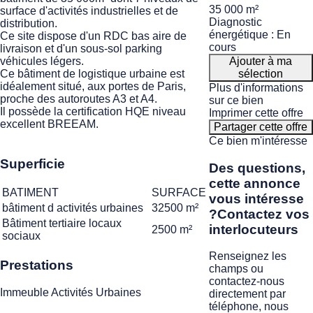
35 000 m²
surface d'activités industrielles et de
Diagnostic
distribution.
énergétique : En
Ce site dispose d'un RDC bas aire de
cours
livraison et d'un sous-sol parking
Ajouter à ma
véhicules légers.
sélection
Ce bâtiment de logistique urbaine est
idéalement situé, aux portes de Paris,
Plus d'informations
proche des autoroutes A3 et A4.
sur ce bien
Il possède la certification HQE niveau
Imprimer cette offre
excellent BREEAM.
Partager cette offre
Ce bien m'intéresse
Superficie
Des questions,
cette annonce
BATIMENT
SURFACE
vous intéresse
bâtiment d activités urbaines
32500 m²
?
Contactez vos
Bâtiment tertiaire locaux
interlocuteurs
2500 m²
sociaux
Renseignez les
Prestations
champs ou
contactez-nous
Immeuble Activités Urbaines
directement par
téléphone, nous