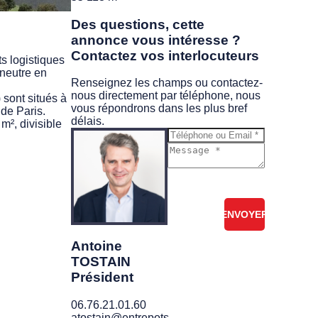
Des questions, cette
annonce vous intéresse ?
Contactez vos interlocuteurs
s logistiques
 neutre en
Renseignez les champs ou contactez-
nous directement par téléphone, nous
sont situés à
vous répondrons dans les plus bref
 de Paris.
délais.
m², divisible
Je ne suis pas
un robot
Antoine
TOSTAIN
Président
06.76.21.01.60
atostain@entrepots-