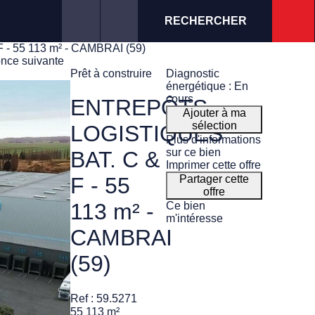
RECHERCHER
 55 113 m² - CAMBRAI (59)
nce suivante
Prêt à construire
Diagnostic
énergétique : En
cours
ENTREPÔTS
Ajouter à ma
sélection
LOGISTIQUES
Plus d'informations
sur ce bien
BAT. C &
Imprimer cette offre
Partager cette
F - 55
offre
113 m² -
Ce bien
m'intéresse
CAMBRAI
(59)
Ref : 59.5271
55 113 m²