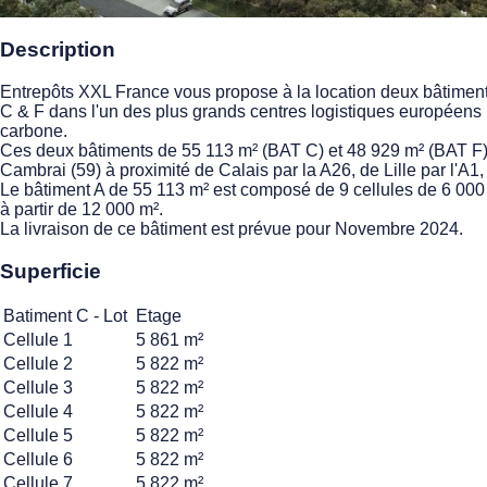
Description
Entrepôts XXL France vous propose à la location deux bâtiment
C & F dans l'un des plus grands centres logistiques européens
carbone.
Ces deux bâtiments de 55 113 m² (BAT C) et 48 929 m² (BAT F) 
Cambrai (59) à proximité de Calais par la A26, de Lille par l'A1,
Le bâtiment A de 55 113 m² est composé de 9 cellules de 6 000 
à partir de 12 000 m².
La livraison de ce bâtiment est prévue pour Novembre 2024.
Superficie
Batiment C - Lot
Etage
Cellule 1
5 861 m²
Cellule 2
5 822 m²
Cellule 3
5 822 m²
Cellule 4
5 822 m²
Cellule 5
5 822 m²
Cellule 6
5 822 m²
Cellule 7
5 822 m²