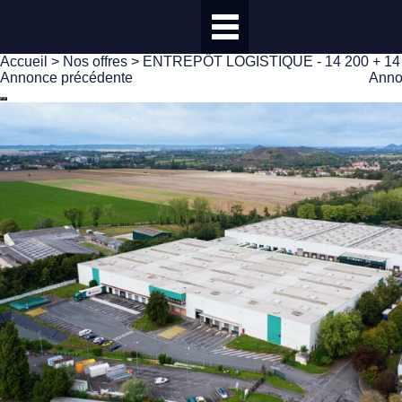
Accueil
>
Nos offres
> ENTREPÔT LOGISTIQUE - 14 200 + 14
Annonce précédente
Anno