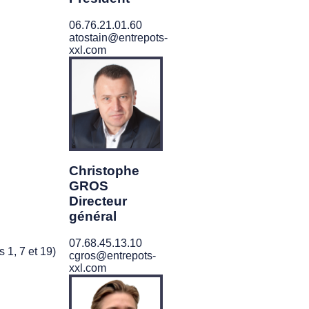
06.76.21.01.60
atostain@entrepots-
xxl.com
Christophe
GROS
Directeur
général
07.68.45.13.10
 1, 7 et 19)
cgros@entrepots-
xxl.com