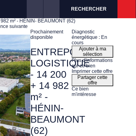
RECHERCHER
 982 m² - HÉNIN- BEAUMONT (62)
nce suivante
Prochainement
Diagnostic
disponible
énergétique : En
cours
Ajouter à ma
ENTREPÔT
sélection
Plus d'informations
LOGISTIQUE
sur ce bien
Imprimer cette offre
- 14 200
Partager cette
offre
+ 14 982
Ce bien
m² -
m'intéresse
HÉNIN-
BEAUMONT
(62)