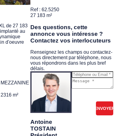
Ref : 62.5250
27 183 m²
XXL de 27 183
Des questions, cette
 implanté au
annonce vous intéresse ?
 dynamique
Contactez vos interlocuteurs
in d'oeuvre
Renseignez les champs ou contactez-
nous directement par téléphone, nous
vous répondrons dans les plus bref
délais.
MEZZANINE
Je ne suis pas
2316 m²
un robot
Antoine
TOSTAIN
Président