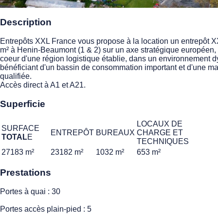
Description
Entrepôts XXL France vous propose à la location un entrepôt 
m² à Henin-Beaumont (1 & 2) sur un axe stratégique européen,
coeur d'une région logistique établie, dans un environnement
bénéficiant d'un bassin de consommation important et d'une ma
qualifiée.
Accès direct à A1 et A21.
Superficie
LOCAUX DE
SURFACE
ENTREPÔT
BUREAUX
CHARGE ET
TOTAL
E
TECHNIQUES
27183 m²
23182 m²
1032 m²
653 m²
Prestations
Portes à quai : 30
Portes accès plain-pied : 5