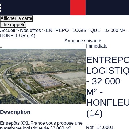
Panneau de gestion des cookies
Afficher la carte
Être rappelé
Accueil
>
Nos offres
> ENTREPOT LOGISTIQUE - 32 000 M² -
HONFLEUR (14)
Annonce suivante
Immédiate
ENTREP
LOGISTI
- 32 000
M² -
HONFLE
(14)
Description
Entrepôts XXL France vous propose une
Ref : 14.0001
plateforme logistique de 32 000 m²