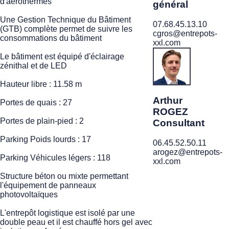
d'aérothermes
général
Une Gestion Technique du Bâtiment
07.68.45.13.10
(GTB) complète permet de suivre les
cgros@entrepots-
consommations du bâtiment
xxl.com
Le bâtiment est équipé d'éclairage
zénithal et de LED
Hauteur libre : 11.58 m
Arthur
Portes de quais : 27
ROGEZ
Portes de plain-pied : 2
Consultant
Parking Poids lourds : 17
06.45.52.50.11
arogez@entrepots-
Parking Véhicules légers : 118
xxl.com
Structure béton ou mixte permettant
l'équipement de panneaux
photovoltaïques
L'entrepôt logistique est isolé par une
double peau et il est chauffé hors gel avec