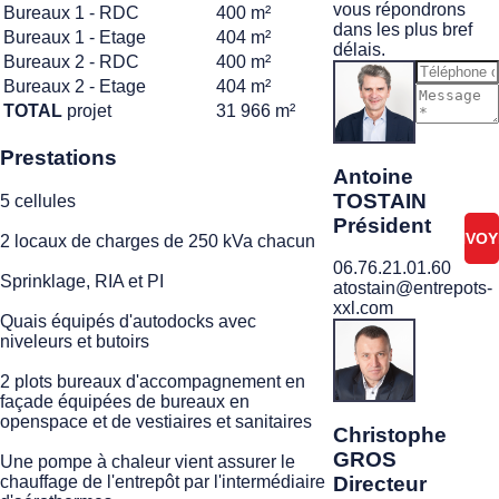
vous répondrons
Bureaux 1 - RDC
400 m²
dans les plus bref
Bureaux 1 - Etage
404 m²
délais.
Bureaux 2 - RDC
400 m²
Bureaux 2 - Etage
404 m²
TOTAL
projet
31 966 m²
Je ne
suis
Prestations
pas
Antoine
un
TOSTAIN
5 cellules
robot
Président
2 locaux de charges de 250 kVa chacun
06.76.21.01.60
Sprinklage, RIA et PI
atostain@entrepots-
xxl.com
Quais équipés d'autodocks avec
niveleurs et butoirs
2 plots bureaux d'accompagnement en
façade équipées de bureaux en
openspace et de vestiaires et sanitaires
Christophe
GROS
Une pompe à chaleur vient assurer le
Directeur
chauffage de l'entrepôt par l'intermédiaire