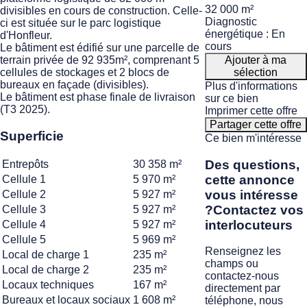
32 000 m²
divisibles en cours de construction. Celle-
Diagnostic
ci est située sur le parc logistique
énergétique : En
d'Honfleur.
cours
Le bâtiment est édifié sur une parcelle de
Ajouter à ma
terrain privée de 92 935m², comprenant 5
sélection
cellules de stockages et 2 blocs de
bureaux en façade (divisibles).
Plus d'informations
Le bâtiment est phase finale de livraison
sur ce bien
(T3 2025).
Imprimer cette offre
Partager cette offre
Superficie
Ce bien m'intéresse
Des questions,
Entrepôts
30 358 m²
cette annonce
Cellule 1
5 970 m²
vous intéresse
Cellule 2
5 927 m²
?
Contactez vos
Cellule 3
5 927 m²
interlocuteurs
Cellule 4
5 927 m²
Cellule 5
5 969 m²
Renseignez les
Local de charge 1
235 m²
champs ou
Local de charge 2
235 m²
contactez-nous
Locaux techniques
167 m²
directement par
Bureaux et locaux sociaux
1 608 m²
téléphone, nous