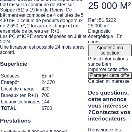
25 000 M²
000 m² sur la commune de Isles sur
Suippe (51) à 19 km de Reims. Ce
bâtiment est composé de 4 cellules de 5
Ref : 51.5222
430 m², 1 cellule de produits dangereux
25 000 m²
de 2 650 m², 2 locaux de charge et un
Diagnostic
ensemble de bureau en R+1.
énergétique : En
Les PC et ICPE seront déposés en Juillet
cours
2024.
Une livraison est possible 24 mois après
Ajouter à ma
accord.
sélection
Plus d'informations
Superficie
sur ce bien
Imprimer cette offre
Partager cette offre
Surfaces
En m²
Ce bien m'intéresse
Entrepôt
24370
Local de charge
420
Des questions,
Bureaux (en R+1)
700
cette annonce
Locaux techniques
144
vous intéresse
TOTAL
6700
?
Contactez vos
interlocuteurs
Prestations
Renseignez les