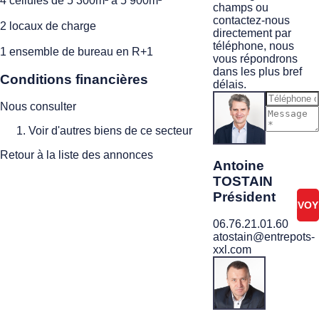
4 cellules de 5 300m² à 5 900m²
champs ou
contactez-nous
2 locaux de charge
directement par
téléphone, nous
1 ensemble de bureau en R+1
vous répondrons
dans les plus bref
Conditions financières
délais.
Nous consulter
Voir d'autres biens de ce secteur
Je ne
suis
Retour à la liste des annonces
pas
Antoine
un
TOSTAIN
robot
Président
06.76.21.01.60
atostain@entrepots-
xxl.com