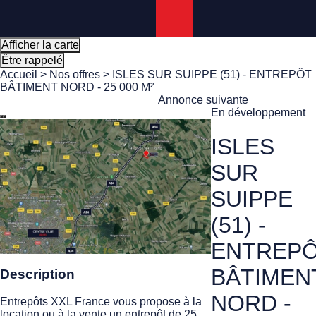
Panneau de gestion des cookies
Afficher la carte
Être rappelé
Accueil
>
Nos offres
> ISLES SUR SUIPPE (51) - ENTREPÔT
BÂTIMENT NORD - 25 000 M²
Annonce suivante
En développement
ISLES
SUR
SUIPPE
(51) -
ENTREP
BÂTIMEN
Description
NORD -
Entrepôts XXL France vous propose à la
location ou à la vente un entrepôt de 25