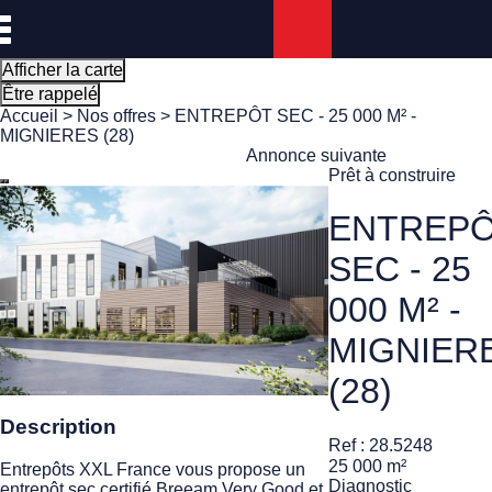
Panneau de gestion des cookies
Afficher la carte
Être rappelé
Accueil
>
Nos offres
> ENTREPÔT SEC - 25 000 M² -
MIGNIERES (28)
Annonce suivante
Prêt à construire
ENTREP
SEC - 25
000 M² -
MIGNIER
(28)
Description
Ref : 28.5248
25 000 m²
Entrepôts XXL France vous propose un
Diagnostic
entrepôt sec certifié Breeam Very Good et