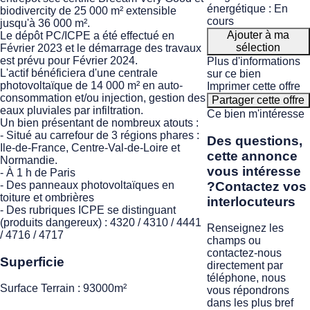
énergétique : En
biodivercity de 25 000 m² extensible
cours
jusqu'à 36 000 m².
Ajouter à ma
Le dépôt PC/ICPE a été effectué en
sélection
Février 2023 et le démarrage des travaux
est prévu pour Février 2024.
Plus d'informations
L'actif bénéficiera d'une centrale
sur ce bien
photovoltaïque de 14 000 m² en auto-
Imprimer cette offre
consommation et/ou injection, gestion des
Partager cette offre
eaux pluviales par infiltration.
Ce bien m'intéresse
Un bien présentant de nombreux atouts :
- Situé au carrefour de 3 régions phares :
Des questions,
Ile-de-France, Centre-Val-de-Loire et
cette annonce
Normandie.
vous intéresse
- À 1 h de Paris
?
Contactez vos
- Des panneaux photovoltaïques en
toiture et ombrières
interlocuteurs
- Des rubriques ICPE se distinguant
(produits dangereux) : 4320 / 4310 / 4441
Renseignez les
/ 4716 / 4717
champs ou
contactez-nous
Superficie
directement par
téléphone, nous
Surface Terrain : 93000m²
vous répondrons
dans les plus bref