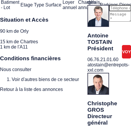
délais.
Batiment
Loyer
Charges
Etage
Type
Surface
Parkings
Dispo
- Lot
annuel
annuelles
Situation et Accès
Je ne
suis
90 km de Orly
pas
Antoine
un
TOSTAIN
15 km de Chartres
robot
1 km de l'A11
Président
Conditions financières
06.76.21.01.60
atostain@entrepots-
Nous consulter
xxl.com
Voir d'autres biens de ce secteur
Retour à la liste des annonces
Christophe
GROS
Directeur
général