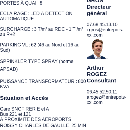
GROS
PORTES À QUAI : 8
Directeur
général
ÉCLAIRAGE : LED À DÉTECTION
AUTOMATIQUE
07.68.45.13.10
SURCHARGE : 3 T/m² au RDC - 1 T /m²
cgros@entrepots-
au R+2
xxl.com
PARKING VL : 62 (46 au Nord et 16 au
Sud)
SPRINKLER TYPE SPRAY (norme
Arthur
APSAD)
ROGEZ
Consultant
PUISSANCE TRANSFORMATEUR : 800
KVA
06.45.52.50.11
arogez@entrepots-
Situation et Accès
xxl.com
Gare SNCF RER E et A
Bus 221 et 121
À PROXIMITÉ DES AÉROPORTS
ROISSY CHARLES DE GAULLE  25 MIN