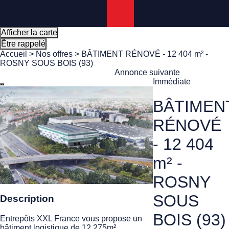
Panneau de gestion des cookies
Afficher la carte
Être rappelé
Accueil
>
Nos offres
> BÂTIMENT RÉNOVÉ - 12 404 m² -
ROSNY SOUS BOIS (93)
Annonce suivante
Immédiate
BÂTIMEN
RÉNOVÉ
- 12 404
m² -
ROSNY
SOUS
Description
BOIS (93)
Entrepôts XXL France vous propose un
bâtiment logistique de 12 275m²