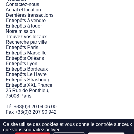
Contactez-nous
Achat et location
Dernières transactions
Entrepôts à vendre
Entrepôts à louer
Notre mission
Trouvez vos locaux
Recherche par ville
Entrepôts Paris
Entrepôts Marseille
Entrepôts Orléans
Entrepôts Lyon
Entrepôts Bordeaux
Entrepôts Le Havre
Entrepôts Strasbourg
Entrepôts XXL France
25 Rue de Ponthieu,
75008 Paris
Tél +33(0)3 20 04 06 00
Fax +33(0)3 207 90 942
Création de site immobilier :
Kaio
Ce site utilise des cookies et vous donne le contrôle sur ceux
que vous souhaitez activer