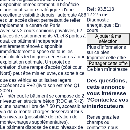
disponible immédiatement. Il bénéficie
Ref : 93.5113
d'une localisation stratégique, d'une
12 275 m²
excellente visibilité depuis l'autoroute A86
Diagnostic
et d'un accès direct permettant de relier
énergétique : En
rapidement le centre de Paris.
cours
Avec ses 2 cours camions privatives, 62
places de stationnements VL et 8 portes à
Ajouter à ma
quai, ce bâtiment indépendant
sélection
entièrement rénové disponible
Plus d'informations
immédiatement dispose de tous les
sur ce bien
spécificités techniques nécessaires à une
Imprimer cette offre
exploitation optimale. Un projet de
Partager cette offre
création d'une rampe d'accès (côté cour
Ce bien m'intéresse
Nord) peut être mis en uvre, de sorte à ce
Des questions,
que des véhicules utilitaires légers
accèdent au R+2 (livraison estimée Q1
cette annonce
2024).
vous intéresse
À l'intérieur, le bâtiment se compose de 2
?
Contactez vos
niveaux en structure béton (RDC et R+2)
interlocuteurs
d'une hauteur libre de 7,50 m, accessibles
via deux monte-charges desservant tous
les niveaux (possibilité de création de
Renseignez les
monte-charges supplémentaires).
champs ou
Le bâtiment dispose de deux niveaux de
contactez-nous