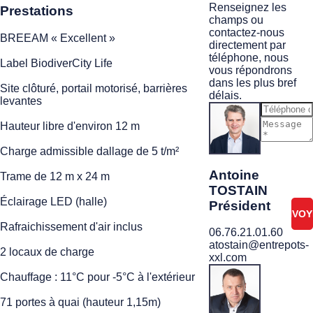
Renseignez les
Prestations
champs ou
contactez-nous
BREEAM « Excellent »
directement par
téléphone, nous
Label BiodiverCity Life
vous répondrons
dans les plus bref
Site clôturé, portail motorisé, barrières
délais.
levantes
Hauteur libre d'environ 12 m
Je ne
Charge admissible dallage de 5 t/m²
suis
pas
Antoine
Trame de 12 m x 24 m
un
TOSTAIN
robot
Éclairage LED (halle)
Président
Rafraichissement d'air inclus
06.76.21.01.60
atostain@entrepots-
2 locaux de charge
xxl.com
Chauffage : 11°C pour -5°C à l'extérieur
71 portes à quai (hauteur 1,15m)