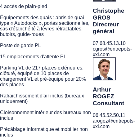
4 accès de plain-pied
Christophe
GROS
Équipements des quais : abris de quai
type « Autodocks », portes sectionnelles,
Directeur
sas d'étanchéité à lèvres rétractables,
général
butoirs, guide-roues
07.68.45.13.10
Poste de garde PL
cgros@entrepots-
xxl.com
15 emplacements d'attente PL
Parking VL de 217 places extérieures,
clôturé, équipé de 10 places de
chargement VL et pré-équipé pour 20%
des places
Arthur
Rafraichissement d'air inclus (bureaux
ROGEZ
uniquement)
Consultant
Cloisonnement intérieur des bureaux non
06.45.52.50.11
inclus
arogez@entrepots-
xxl.com
Précâblage informatique et mobilier non
inclus