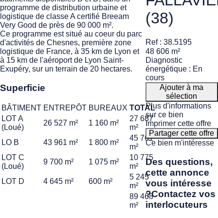
FALLAVIE
programme de distribution urbaine et
(38)
logistique de classe A certifié Breeam
Very Good de près de 90 000 m².
Ce programme est situé au coeur du parc
Ref : 38.5195
d'activités de Chesnes, première zone
48 606 m²
logistique de France, à 35 km de Lyon et
Diagnostic
à 15 km de l'aéroport de Lyon Saint-
énergétique : En
Exupéry, sur un terrain de 20 hectares.
cours
Superficie
Ajouter à ma
sélection
Plus d'informations
BÂTIMENT
ENTREPÔT
BUREAUX
TOTAL
sur ce bien
LOT A
27 687
26 527 m²
1 160 m²
Imprimer cette offre
(Loué)
m²
Partager cette offre
45 761
LO B
43 961 m²
1 800 m²
Ce bien m'intéresse
m²
LOT C
10 775
Des questions,
9 700 m²
1 075 m²
(Loué)
m²
cette annonce
5 245
LOT D
4 645 m²
600 m²
vous intéresse
m²
?
Contactez vos
89 468
interlocuteurs
m²