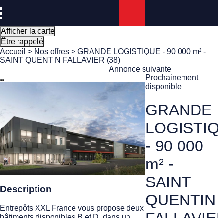
Panneau de gestion des cookies
Afficher la carte
Être rappelé
Accueil
>
Nos offres
> GRANDE LOGISTIQUE - 90 000 m² -
SAINT QUENTIN FALLAVIER (38)
Annonce suivante
Prochainement
disponible
GRANDE
LOGISTI
- 90 000
m² -
SAINT
Description
QUENTIN
Entrepôts XXL France vous propose deux
bâtiments disponibles B et D, dans un