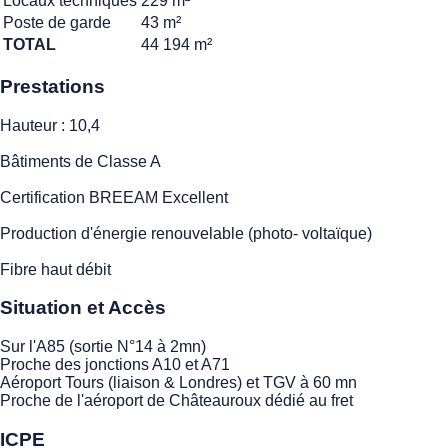
Locaux techniques
229 m²
Poste de garde
43 m²
TOTAL
44 194 m²
Prestations
Hauteur : 10,4
Bâtiments de Classe A
Certification BREEAM Excellent
Production d'énergie renouvelable (photo- voltaïque)
Fibre haut débit
Situation et Accès
Sur l'A85 (sortie N°14 à 2mn)
Proche des jonctions A10 et A71
Aéroport Tours (liaison & Londres) et TGV à 60 mn
Proche de l'aéroport de Châteauroux dédié au fret
ICPE