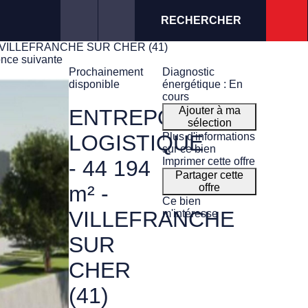
RECHERCHER
- VILLEFRANCHE SUR CHER (41)
nce suivante
Prochainement
Diagnostic
disponible
énergétique : En
cours
Ajouter à ma
ENTREPÔT
sélection
Plus d'informations
LOGISTIQUE
sur ce bien
Imprimer cette offre
- 44 194
Partager cette
offre
m² -
Ce bien
VILLEFRANCHE
m'intéresse
SUR
CHER
(41)