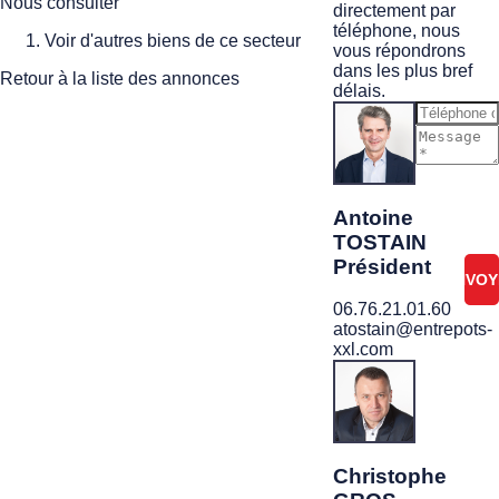
Nous consulter
directement par
téléphone, nous
Voir d'autres biens de ce secteur
vous répondrons
dans les plus bref
Retour à la liste des annonces
délais.
Je ne
suis
pas
Antoine
un
TOSTAIN
robot
Président
06.76.21.01.60
atostain@entrepots-
xxl.com
Christophe