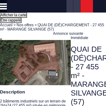
Panneau de gestion des cookies
Afficher la carte
Être rappelé
Accueil
>
Nos offres
> QUAI DE (DÉ)CHARGEMENT - 27 455
m² - MARANGE SILVANGE (57)
Annonce suivante
Immédiate
QUAI DE
(DÉ)CHA
- 27 455
m² -
MARANG
SILVANG
Description
(57)
2 bâtiments industriels sur un terrain de
2Ha74 (27 455 m²) située en métropole