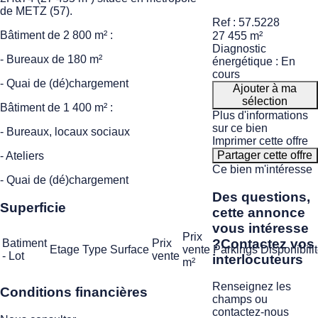
de METZ (57).
Ref : 57.5228
Bâtiment de 2 800 m² :
27 455 m²
Diagnostic
- Bureaux de 180 m²
énergétique : En
cours
- Quai de (dé)chargement
Ajouter à ma
sélection
Bâtiment de 1 400 m² :
Plus d'informations
sur ce bien
- Bureaux, locaux sociaux
Imprimer cette offre
Partager cette offre
- Ateliers
Ce bien m'intéresse
- Quai de (dé)chargement
Des questions,
Superficie
cette annonce
vous intéresse
Prix
?
Contactez vos
Batiment
Prix
Etage
Type
Surface
vente
Parkings
Disponibili
- Lot
vente
interlocuteurs
m²
Renseignez les
Conditions financières
champs ou
contactez-nous