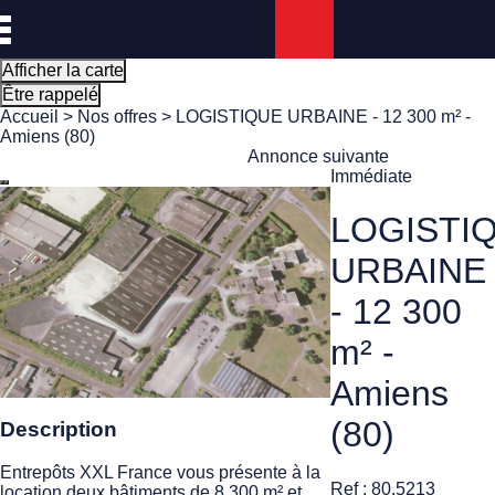
Panneau de gestion des cookies
Afficher la carte
Être rappelé
Accueil
>
Nos offres
> LOGISTIQUE URBAINE - 12 300 m² -
Amiens (80)
Annonce suivante
Immédiate
LOGISTI
URBAINE
- 12 300
m² -
Amiens
(80)
Description
Entrepôts XXL France vous présente à la
Ref : 80.5213
location deux bâtiments de 8 300 m² et