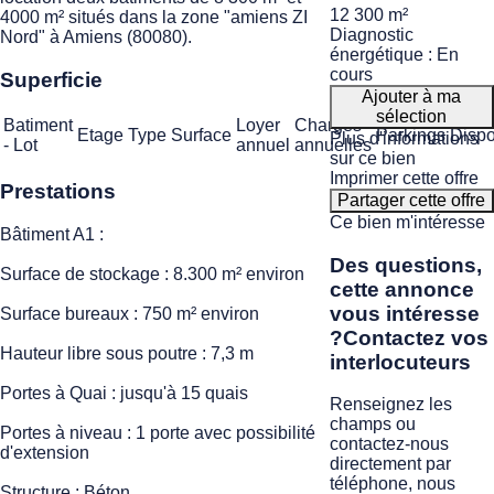
12 300 m²
4000 m² situés dans la zone "amiens ZI
Diagnostic
Nord" à Amiens (80080).
énergétique : En
cours
Superficie
Ajouter à ma
sélection
Batiment
Loyer
Charges
Etage
Type
Surface
Parkings
Dispo
Plus d'informations
- Lot
annuel
annuelles
sur ce bien
Imprimer cette offre
Prestations
Partager cette offre
Ce bien m'intéresse
Bâtiment A1 :
Des questions,
Surface de stockage : 8.300 m² environ
cette annonce
vous intéresse
Surface bureaux : 750 m² environ
?
Contactez vos
Hauteur libre sous poutre : 7,3 m
interlocuteurs
Portes à Quai : jusqu'à 15 quais
Renseignez les
champs ou
Portes à niveau : 1 porte avec possibilité
contactez-nous
d'extension
directement par
téléphone, nous
Structure : Béton