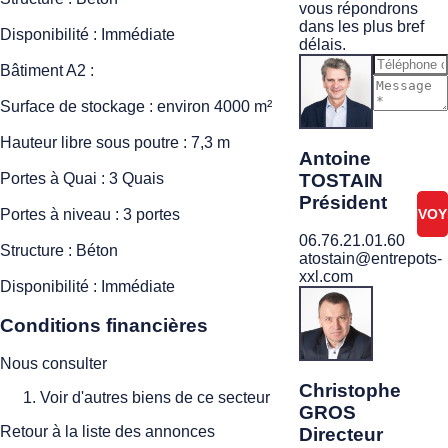
vous répondrons
dans les plus bref
Disponibilité : Immédiate
délais.
Bâtiment A2 :
Surface de stockage : environ 4000 m²
Je ne
suis
Hauteur libre sous poutre : 7,3 m
pas
Antoine
un
TOSTAIN
Portes à Quai : 3 Quais
robot
Président
Portes à niveau : 3 portes
06.76.21.01.60
Structure : Béton
atostain@entrepots-
xxl.com
Disponibilité : Immédiate
Conditions financières
Nous consulter
Christophe
Voir d'autres biens de ce secteur
GROS
Retour à la liste des annonces
Directeur