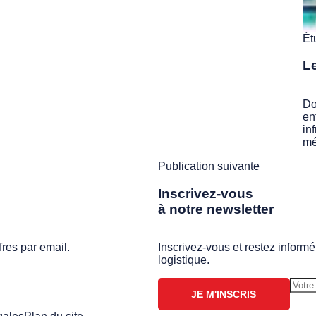
Ét
Le
Do
en
in
mé
Publication suivante
Inscrivez-vous
à notre newsletter
fres par email.
Inscrivez-vous et restez informé
logistique.
JE M'INSCRIS